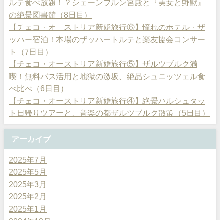
ルテ食べ放題！？シェーンブルン宮殿と『美女と野獣』
の絶景図書館（8日目）
【チェコ・オーストリア新婚旅行⑥】憧れのホテル・ザ
ッハー宿泊！本場のザッハートルテと楽友協会コンサー
ト（7日目）
【チェコ・オーストリア新婚旅行⑤】ザルツブルク満
喫！無料バス活用と地獄の激坂、絶品シュニッツェル食
べ比べ（6日目）
【チェコ・オーストリア新婚旅行④】絶景ハルシュタッ
ト日帰りツアーと、音楽の都ザルツブルク散策（5日目）
アーカイブ
2025年7月
2025年5月
2025年3月
2025年2月
2025年1月