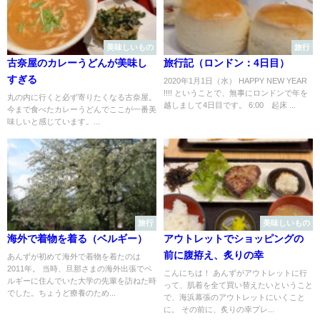
美味しいもの
旅行
古奈屋のカレーうどんが美味し
旅行記（ロンドン：4日目）
すぎる
2020年1月1日（水） HAPPY NEW YEAR
!!!! ということで、無事にロンドンで年を
丸の内に行くと必ず寄りたくなる古奈屋。
越しまして4日目です。 6:00 起床 ...
今まで食べたカレーうどんでここが一番美
味しいと感じています。...
旅行
美味しいもの
海外で着物を着る（ベルギー）
アウトレットでショッピングの
前に腹拵え、炙りの幸
あんずが初めて海外で着物を着たのは
2011年。 当時、旦那さまの海外出張でベ
こんにちは！ あんずがアウトレットに行
ルギーに住んでいた大学の先輩を訪ねた時
って、肌着を全て買い替えたいということ
でした。ちょうど療養のため...
で、海浜幕張のアウトレットにいくこと
に。 その前に、炙りの幸プレ...