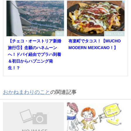
旅行
美味しいもの
【チェコ・オーストリア新婚
有楽町でタコス！【MUCHO
旅行①】念願のハネムーン
MODERN MEXICANO！】
へ！ドバイ経由でプラハ到着
＆初日からハプニング発
生！？
おかねまわりのこと
の関連記事