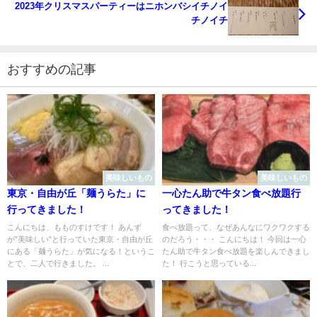
2023年クリスマスパーティーはニホンバシイチノイ
チノイチ
おすすめの記事
美味しいもの
美味しいもの
東京・自由が丘「麺うらた」に
一心たん助で牛タン食べ放題行
行ってきました！
ってきました！
こんにちは、もものすけです！ あんず
食べ放題って、なぜあんなにワクワクする
が”美味しい”と行っていた東京・自由が丘
のだろう・・・ こんにちは！ 今回は一心
にある「麺うらた」が気になる！というこ
たん助で牛タン食べ放題を楽しんできまし
とで、二人で行きました。 ...
た！ 行こうと思っている...