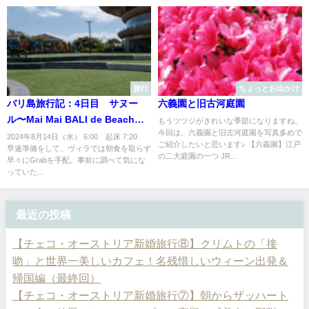
旅行
ちょっとお出かけ
バリ島旅行記：4日目 サヌー
六義園と旧古河庭園
ル〜Mai Mai BALI de Beach
もうツツジがきれいな季節になりますね。
今回は、六義園と旧古河庭園を写真多めで
Club あんず病院送りになるの
2024年8月14日（水） 6:00 起床 7:20
ご紹介したいと思います♪ 【六義園】江戸
早速準備をして、ヴィラでは朝食を取らず
巻
の二大庭園の一つ JR...
早々にGrabを手配。事前に調べて気にな
っていた...
最近の投稿
【チェコ・オーストリア新婚旅行⑧】クリムトの「接
吻」と世界一美しいカフェ！名残惜しいウィーン出発＆
帰国編（最終回）
【チェコ・オーストリア新婚旅行⑦】朝からザッハート